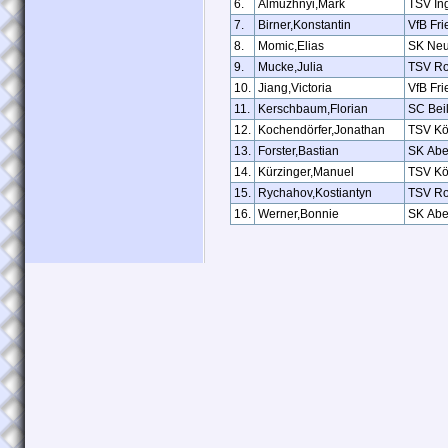
6.
Almuzhnyi,Mark
TSV In
7.
Birner,Konstantin
VfB Fr
8.
Momic,Elias
SK Ne
9.
Mucke,Julia
TSV Ro
10.
Jiang,Victoria
VfB Fr
11.
Kerschbaum,Florian
SC Bei
12.
Kochendörfer,Jonathan
TSV Kö
13.
Forster,Bastian
SK Abe
14.
Kürzinger,Manuel
TSV Kö
15.
Rychahov,Kostiantyn
TSV Ro
16.
Werner,Bonnie
SK Abe