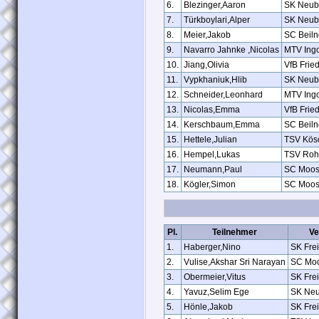
6.
Blezinger,Aaron
SK Neub
7.
Türkboylari,Alper
SK Neub
8.
Meier,Jakob
SC Beiln
9.
Navarro Jahnke ,Nicolas
MTV Ingo
10.
Jiang,Olivia
VfB Frie
11.
Vypkhaniuk,Hlib
SK Neub
12.
Schneider,Leonhard
MTV Ingo
13.
Nicolas,Emma
VfB Frie
14.
Kerschbaum,Emma
SC Beiln
15.
Hettele,Julian
TSV Kös
16.
Hempel,Lukas
TSV Roh
17.
Neumann,Paul
SC Moos
18.
Kögler,Simon
SC Moos
Pl.
Teilnehmer
Ve
1.
Haberger,Nino
SK Fre
2.
Vulise,Akshar Sri Narayan
SC Mo
3.
Obermeier,Vitus
SK Fre
4.
Yavuz,Selim Ege
SK Ne
5.
Hönle,Jakob
SK Fre