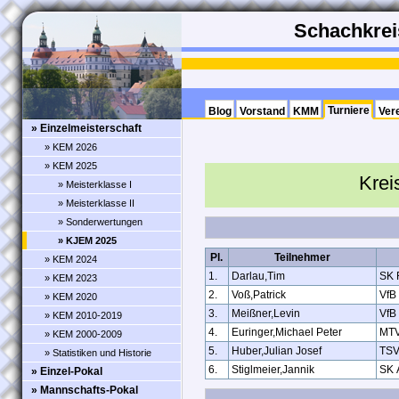
Schachkreis
Turniere
Blog
Vorstand
KMM
Ver
» Einzelmeisterschaft
» KEM 2026
» KEM 2025
Krei
» Meisterklasse I
» Meisterklasse II
» Sonderwertungen
» KJEM 2025
Pl.
Teilnehmer
» KEM 2024
1.
Darlau,Tim
SK 
» KEM 2023
2.
Voß,Patrick
VfB
» KEM 2020
3.
Meißner,Levin
VfB
» KEM 2010-2019
4.
Euringer,Michael Peter
MTV
» KEM 2000-2009
5.
Huber,Julian Josef
TSV
» Statistiken und Historie
6.
Stiglmeier,Jannik
SK 
» Einzel-Pokal
» Mannschafts-Pokal