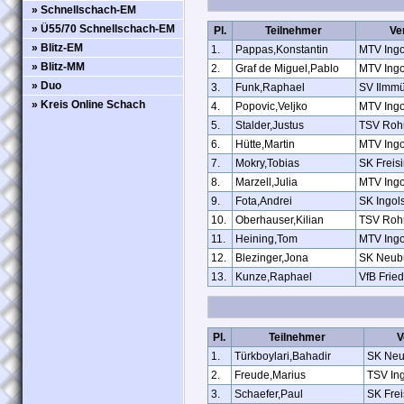
» Schnellschach-EM
» Ü55/70 Schnellschach-EM
Pl.
Teilnehmer
Ve
» Blitz-EM
1.
Pappas,Konstantin
MTV Ingo
» Blitz-MM
2.
Graf de Miguel,Pablo
MTV Ingo
» Duo
3.
Funk,Raphael
SV Ilmmü
» Kreis Online Schach
4.
Popovic,Veljko
MTV Ingo
5.
Stalder,Justus
TSV Roh
6.
Hütte,Martin
MTV Ingo
7.
Mokry,Tobias
SK Freis
8.
Marzell,Julia
MTV Ingo
9.
Fota,Andrei
SK Ingols
10.
Oberhauser,Kilian
TSV Roh
11.
Heining,Tom
MTV Ingo
12.
Blezinger,Jona
SK Neub
13.
Kunze,Raphael
VfB Frie
Pl.
Teilnehmer
V
1.
Türkboylari,Bahadir
SK Neu
2.
Freude,Marius
TSV Ing
3.
Schaefer,Paul
SK Frei