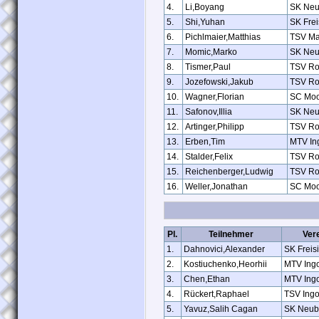
4.
Li,Boyang
SK Neu
5.
Shi,Yuhan
SK Frei
6.
Pichlmaier,Matthias
TSV Ma
7.
Momic,Marko
SK Neu
8.
Tismer,Paul
TSV Ro
9.
Jozefowski,Jakub
TSV Ro
10.
Wagner,Florian
SC Moo
11.
Safonov,Illia
SK Neu
12.
Artinger,Philipp
TSV Ro
13.
Erben,Tim
MTV Ing
14.
Stalder,Felix
TSV Ro
15.
Reichenberger,Ludwig
TSV Ro
16.
Weller,Jonathan
SC Moo
Pl.
Teilnehmer
Ver
1.
Dahnovici,Alexander
SK Freis
2.
Kostiuchenko,Heorhii
MTV Ingo
3.
Chen,Ethan
MTV Ingo
4.
Rückert,Raphael
TSV Ingo
5.
Yavuz,Salih Cagan
SK Neub