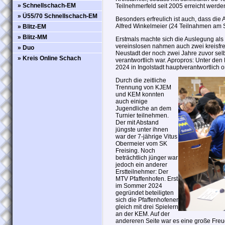
» Schnellschach-EM
Teilnehmerfeld seit 2005 erreicht werde
» Ü55/70 Schnellschach-EM
Besonders erfreulich ist auch, dass die
Alfred Winkelmeier (24 Teilnahmen am St
» Blitz-EM
» Blitz-MM
Erstmals machte sich die Auslegung als
vereinslosen nahmen auch zwei kreisfr
» Duo
Neustadt der noch zwei Jahre zuvor selb
» Kreis Online Schach
verantwortlich war. Apropros: Unter de
2024 in Ingolstadt hauptverantwortlich o
Durch die zeitliche
Trennung von KJEM
und KEM konnten
auch einige
Jugendliche an dem
Turnier teilnehmen.
Der mit Abstand
jüngste unter ihnen
war der 7-jährige Vitus
Obermeier vom SK
Freising. Noch
beträchtlich jünger war
jedoch ein anderer
Erstteilnehmer: Der
MTV Pfaffenhofen. Erst
im Sommer 2024
gegründet beteiligten
sich die Pfaffenhofener
gleich mit drei Spielern
an der KEM. Auf der
andereren Seite war es eine große Freu