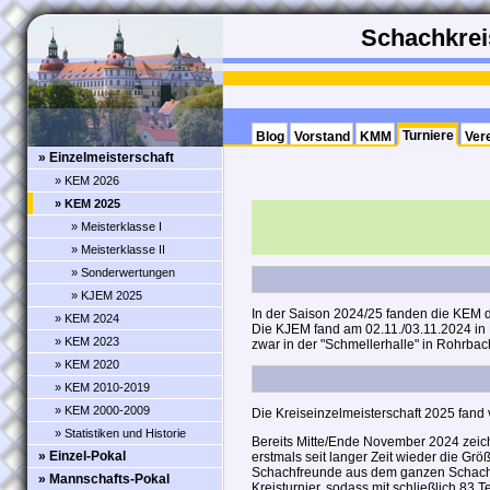
Schachkreis
Turniere
Blog
Vorstand
KMM
Ver
» Einzelmeisterschaft
» KEM 2026
» KEM 2025
» Meisterklasse I
» Meisterklasse II
» Sonderwertungen
» KJEM 2025
In der Saison 2024/25 fanden die KEM d
» KEM 2024
Die KJEM fand am 02.11./03.11.2024 in
» KEM 2023
zwar in der "Schmellerhalle" in Rohrbac
» KEM 2020
» KEM 2010-2019
» KEM 2000-2009
Die Kreiseinzelmeisterschaft 2025 fand 
» Statistiken und Historie
Bereits Mitte/Ende November 2024 zeic
» Einzel-Pokal
erstmals seit langer Zeit wieder die G
Schachfreunde aus dem ganzen Schachkre
» Mannschafts-Pokal
Kreisturnier, sodass mit schließlich 83 