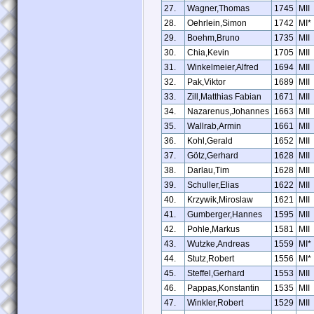
27.
Wagner,Thomas
1745
MII
28.
Oehrlein,Simon
1742
MI*
29.
Boehm,Bruno
1735
MII
30.
Chia,Kevin
1705
MII
31.
Winkelmeier,Alfred
1694
MII
32.
Pak,Viktor
1689
MII
33.
Zill,Matthias Fabian
1671
MII
34.
Nazarenus,Johannes
1663
MII
35.
Wallrab,Armin
1661
MII
36.
Kohl,Gerald
1652
MII
37.
Götz,Gerhard
1628
MII
38.
Darlau,Tim
1628
MII
39.
Schuller,Elias
1622
MII
40.
Krzywik,Miroslaw
1621
MII
41.
Gumberger,Hannes
1595
MII
42.
Pohle,Markus
1581
MII
43.
Wutzke,Andreas
1559
MI*
44.
Stutz,Robert
1556
MI*
45.
Steffel,Gerhard
1553
MII
46.
Pappas,Konstantin
1535
MII
47.
Winkler,Robert
1529
MII