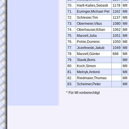
70.
Hartl-Kalies,Sebasti
1178
MII
71.
Euringer,Michael Pet
1162
MII
72.
Schlesier,Tim
1137
MII
73.
Obermeier,Vitus
1080
MII
74.
Oberhauser,Kilian
1062
MII
75.
Marzell,Julia
1051
MII
76.
Pohle,Dominic
1050
MII
77.
Jozefowski,Jakub
1049
MII
78.
Marzell,Günter
686
MII
79.
Slavik,Boris
MII
80.
Koch,Simon
MII
81.
Melnyk,Antonii
MII
82.
Riedmaier,Thomas
MII
83.
Scheimer,Peter
MII
* Für MI vorberechtigt