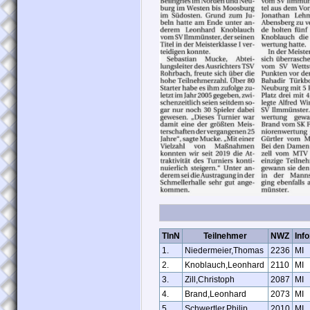
TlnN
Teilnehmer
NWZ
Inf
1.
Niedermeier,Thomas
2236
MI
2.
Knoblauch,Leonhard
2110
MI
3.
Zill,Christoph
2087
MI
4.
Brand,Leonhard
2073
MI
5.
Schwertler,Philip
2010
MI