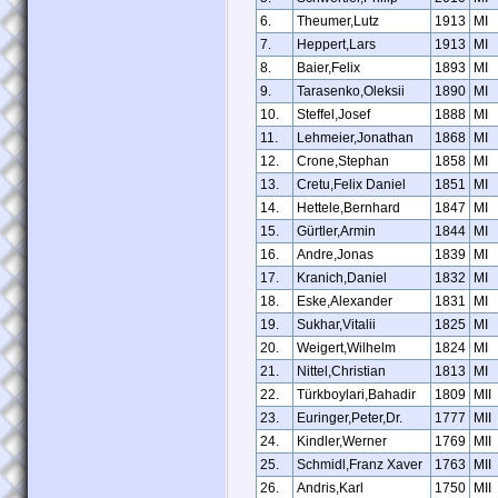
6.
Theumer,Lutz
1913
MI
7.
Heppert,Lars
1913
MI
8.
Baier,Felix
1893
MI
9.
Tarasenko,Oleksii
1890
MI
10.
Steffel,Josef
1888
MI
11.
Lehmeier,Jonathan
1868
MI
12.
Crone,Stephan
1858
MI
13.
Cretu,Felix Daniel
1851
MI
14.
Hettele,Bernhard
1847
MI
15.
Gürtler,Armin
1844
MI
16.
Andre,Jonas
1839
MI
17.
Kranich,Daniel
1832
MI
18.
Eske,Alexander
1831
MI
19.
Sukhar,Vitalii
1825
MI
20.
Weigert,Wilhelm
1824
MI
21.
Nittel,Christian
1813
MI
22.
Türkboylari,Bahadir
1809
MII
23.
Euringer,Peter,Dr.
1777
MII
24.
Kindler,Werner
1769
MII
25.
Schmidl,Franz Xaver
1763
MII
26.
Andris,Karl
1750
MII