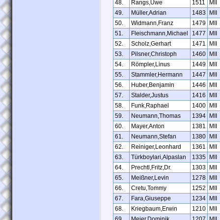
48.
Rangs,Uwe
1511
MII
49.
Müller,Adrian
1483
MII
50.
Widmann,Franz
1479
MII
51.
Fleischmann,Michael
1477
MII
52.
Scholz,Gerhart
1471
MII
53.
Pilsner,Christoph
1460
MII
54.
Römpler,Linus
1449
MII
55.
Stammler,Hermann
1447
MII
56.
Huber,Benjamin
1446
MII
57.
Stalder,Justus
1416
MII
58.
Funk,Raphael
1400
MII
59.
Neumann,Thomas
1394
MII
60.
Mayer,Anton
1381
MII
61.
Neumann,Stefan
1380
MII
62.
Reiniger,Leonhard
1361
MII
63.
Türkboylari,Alpaslan
1335
MII
64.
Prechtl,Fritz,Dr.
1303
MII
65.
Meißner,Levin
1278
MII
66.
Cretu,Tommy
1252
MII
67.
Fara,Giuseppe
1234
MII
68.
Kriegbaum,Erwin
1210
MII
69.
Meier,Dominik
1207
MII