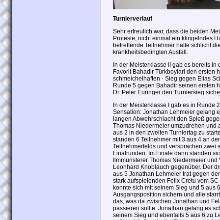
Turnierverlauf
Sehr erfreulich war, dass die beiden Me
Proteste, nicht einmal ein klingelndes H
betreffende Teilnehmer hatte schlicht die
krankheitsbedingten Ausfall.
In der Meisterklasse II gab es bereits 
Favorit Bahadir Türkboylari den ersten
schmeichelhaften - Sieg gegen Elias Sc
Runde 5 gegen Bahadir seinen ersten ha
Dr. Peter Euringer den Turniersieg siche
In der Meisterklasse I gab es in Runde 2
Sensation: Jonathan Lehmeier gelang e
langen Abwehrschlacht den Spieß gegen
Thomas Niedermeier umzudrehen und als
aus 2 in den zweiten Turniertag zu star
standen 6 Teilnehmer mit 3 aus 4 an der
Teilnehmerfelds und versprachen zwei
Finalrunden. Im Finale dann standen si
Ilmmünsterer Thomas Niedermeier und 
Leonhard Knoblauch gegenüber. Der dri
aus 5 Jonathan Lehmeier trat gegen de
stark aufspielenden Felix Cretu vom S
konnte sich mit seinem Sieg und 5 aus 6
Ausgangsposition sichern und alle starr
das, was da zwischen Jonathan und Feli
passieren sollte. Jonathan gelang es sch
seinem Sieg und ebenfalls 5 aus 6 zu 