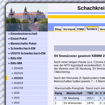
Schachkreis
Turniere
Blog
Vorstand
KMM
Ver
» Einzelmeisterschaft
» Einzel-Pokal
» Mannschafts-Pokal
» Schnellschach-EM
» Ü55/70 Schnellschach-EM
SV Ilmmünster gewinnt KBMM 2
» Blitz-EM
Nach einer langen Pause (u.a. Corona be
» Blitz-MM
war der MTV Ingolstadt verantwortlich. 
» 2024/25
die Vereine vom SK Neuburg, SV Ilmmüns
/ Weichering.
» 2023/24
Nach der Hinrunde (5 Spielrunden) hatt
» 2022/23
Mannschaften hatten jeweils 7 – 3 Mann
» 2018/19
» 2017/18
Mannschafts-Rangliste: Stand nach de
» 2016
Rang
Mannschaft
TWZ
At
S
» 2015
1
SK Neuburg
2017
3
1
» 2014
2
SV Ilmmünster
1870
3
1