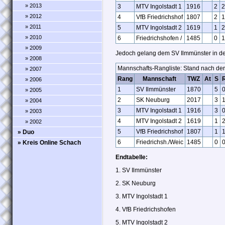
» 2013
3
MTV Ingolstadt 1
1916
2
2
» 2012
4
VfB Friedrichshof
1807
2
1
» 2011
5
MTV Ingolstadt 2
1619
1
2
» 2010
6
Friedrichshofen /
1485
0
1
» 2009
Jedoch gelang dem SV Ilmmünster in d
» 2008
Mannschafts-Rangliste: Stand nach de
» 2007
Rang
Mannschaft
TWZ
At
S
» 2006
1
SV Ilmmünster
1870
5
» 2005
2
SK Neuburg
2017
3
» 2004
3
MTV Ingolstadt 1
1916
3
» 2003
4
MTV Ingolstadt 2
1619
1
» 2002
5
VfB Friedrichshof
1807
1
» Duo
6
Friedrichsh./Weic
1485
0
» Kreis Online Schach
Endtabelle:
1. SV Ilmmünster 17 : 
2. SK Neuburg 14 : 
3. MTV Ingolstadt 1 12 :
4. VfB Friedrichshofen 8 : 12
5. MTV Ingolstadt 2 8 : 12 