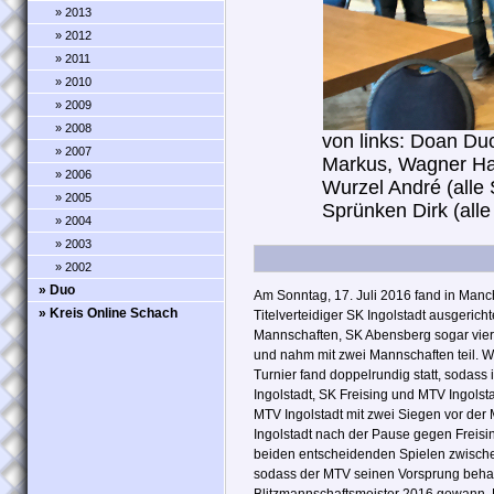
» 2013
» 2012
» 2011
» 2010
» 2009
» 2008
von links: Doan Du
» 2007
Markus, Wagner Hans
» 2006
Wurzel André (alle
» 2005
Sprünken Dirk (alle
» 2004
» 2003
» 2002
» Duo
Am Sonntag, 17. Juli 2016 fand in Manc
» Kreis Online Schach
Titelverteidiger SK Ingolstadt ausgerich
Mannschaften, SK Abensberg sogar vier
und nahm mit zwei Mannschaften teil. W
Turnier fand doppelrundig statt, sodas
Ingolstadt, SK Freising und MTV Ingols
MTV Ingolstadt mit zwei Siegen vor der 
Ingolstadt nach der Pause gegen Freisin
beiden entscheidenden Spielen zwischen
sodass der MTV seinen Vorsprung behaup