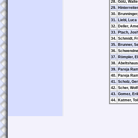
28.
Götz, Walte
29.
Hinterreite
30.
Brunninger
31.
Liebl, Luca
32.
Deller, Ame
33.
Ptach, Jos
34.
Schmidt, F
35.
Brunner, S
36.
Schwendner
37.
Römpler, El
38.
Abeltshaus
39.
Pareja Ram
40.
Pareja Ram
41.
Scholz, Ger
42.
Scher, Wol
43.
Gomez, Eri
44.
Katmer, To