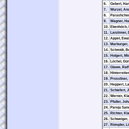
6.
Geberl, Ha
7.
Wurzel, An
8.
Parashchen
9.
Wagner, H
10.
Ebenhöch, 
11.
Lanzinner, 
12.
Appel, Ewa
13.
Marburger,
14.
Schmidt, B
15.
Holgert, Mi
16.
Löchel, Gü
17.
Glawe, Ralf
18.
Hinterreite
19.
Prossliner,
20.
Heppert, L
21.
Schiefert, 
22.
Werner, Kl
23.
Pfaller, Jo
24.
Pareja San
25.
Richter, Kl
26.
Schweiger,
27.
Römpler, L