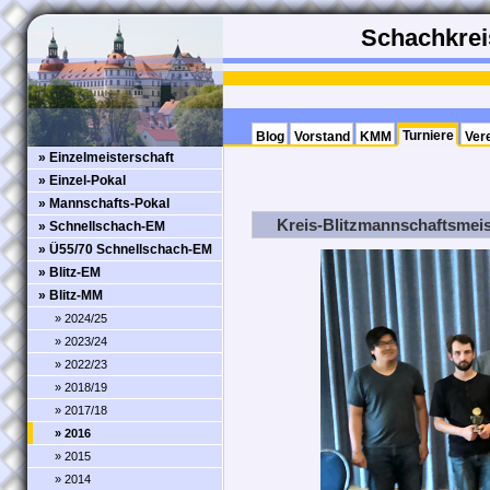
Schachkreis
Turniere
Blog
Vorstand
KMM
Ver
» Einzelmeisterschaft
» Einzel-Pokal
» Mannschafts-Pokal
Kreis-Blitzmannschaftsmeis
» Schnellschach-EM
» Ü55/70 Schnellschach-EM
» Blitz-EM
» Blitz-MM
» 2024/25
» 2023/24
» 2022/23
» 2018/19
» 2017/18
» 2016
» 2015
» 2014