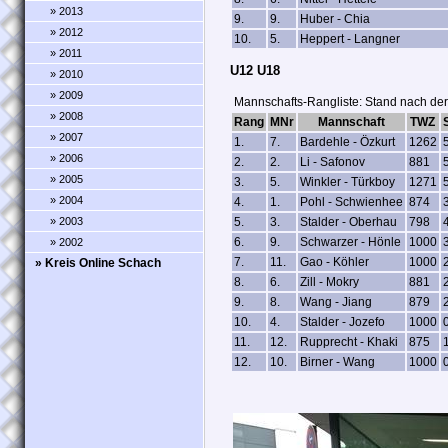
» 2013
9.
9.
Huber - Chia
» 2012
10.
5.
Heppert - Langner
» 2011
U12 U18
» 2010
» 2009
Mannschafts-Rangliste: Stand nach de
» 2008
Rang
MNr
Mannschaft
TWZ
» 2007
1.
7.
Bardehle - Özkurt
1262
» 2006
2.
2.
Li - Safonov
881
» 2005
3.
5.
Winkler - Türkboy
1271
» 2004
4.
1.
Pohl - Schwienhee
874
» 2003
5.
3.
Stalder - Oberhau
798
6.
9.
Schwarzer - Hönle
1000
» 2002
7.
11.
Gao - Köhler
1000
» Kreis Online Schach
8.
6.
Zill - Mokry
881
9.
8.
Wang - Jiang
879
10.
4.
Stalder - Jozefo
1000
11.
12.
Rupprecht - Khaki
875
12.
10.
Birner - Wang
1000