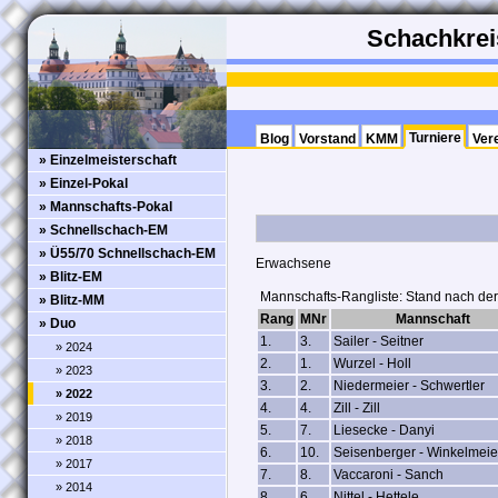
Schachkreis
Turniere
Blog
Vorstand
KMM
Ver
» Einzelmeisterschaft
» Einzel-Pokal
» Mannschafts-Pokal
» Schnellschach-EM
» Ü55/70 Schnellschach-EM
Erwachsene
» Blitz-EM
Mannschafts-Rangliste: Stand nach de
» Blitz-MM
Rang
MNr
Mannschaft
» Duo
1.
3.
Sailer - Seitner
» 2024
2.
1.
Wurzel - Holl
» 2023
3.
2.
Niedermeier - Schwertler
» 2022
4.
4.
Zill - Zill
» 2019
5.
7.
Liesecke - Danyi
» 2018
6.
10.
Seisenberger - Winkelmeie
» 2017
7.
8.
Vaccaroni - Sanch
» 2014
8.
6.
Nittel - Hettele