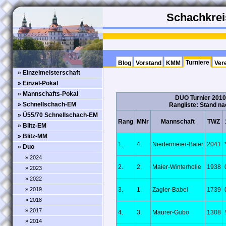
Schachkreis
Turniere
Blog
Vorstand
KMM
Ver
» Einzelmeisterschaft
» Einzel-Pokal
» Mannschafts-Pokal
DUO Turnier 201
» Schnellschach-EM
Rangliste: Stand na
» Ü55/70 Schnellschach-EM
Rang
MNr
Mannschaft
TWZ
» Blitz-EM
» Blitz-MM
1.
4.
Niedermeier-Baier
2041
» Duo
» 2024
2.
2.
Maier-Winterholle
1938
» 2023
» 2022
» 2019
3.
1.
Zagler-Babel
1739
» 2018
» 2017
4.
3.
Maurer-Gubo
1308
» 2014