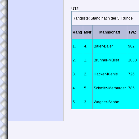
U12
Rangliste: Stand nach der 5. Runde
Rang
MNr
Mannschaft
TWZ
1.
4.
Baier-Baier
902
2.
1.
Brunner-Müller
1033
3.
2.
Hacker-Kienle
726
4.
5.
Schmitz-Marburger
785
5.
3.
Wagner-Stibbe