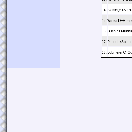
14.
Bichler,S+Stark
15.
Winter,D+Rösn
16.
Dusolt,T,Munni
17.
Pellot,L+Schod
18.
Lobmeier,C+S