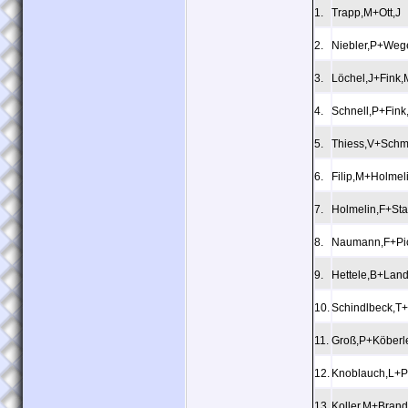
1.
Trapp,M+Ott,J
2.
Niebler,P+Weg
3.
Löchel,J+Fink,
4.
Schnell,P+Fink
5.
Thiess,V+Schmi
6.
Filip,M+Holmel
7.
Holmelin,F+Sta
8.
Naumann,F+Pic
9.
Hettele,B+Land
10.
Schindlbeck,T
11.
Groß,P+Köberl
12.
Knoblauch,L+P
13.
Koller,M+Bran