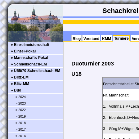
Schachkreis
Turniere
Blog
Vorstand
KMM
Ver
» Einzelmeisterschaft
» Einzel-Pokal
» Mannschafts-Pokal
Duoturnier 2003
» Schnellschach-EM
» Ü55/70 Schnellschach-EM
U18
» Blitz-EM
» Blitz-MM
Fortschrittstabelle: 
» Duo
Nr.
Mannschaft
» 2024
» 2023
1.
Vollnhals,M+Lec
» 2022
» 2019
2.
Ebenhöch,D+Hes
» 2018
3.
Görg,M+Vögerl,S
» 2017
» 2014