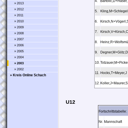
4.
Bartolic,D+Haser,
» 2013
» 2012
5.
Kling,M+Schlegel
» 2011
» 2010
6.
Kirsch,N+Vögerl,
» 2009
7.
Kirsch,V+Kirsch,
» 2008
» 2007
8.
Heinz,R+Wolfsmü
» 2006
» 2005
9.
Degner,M+Götz,
» 2004
10.
Totzauer,M+Picke
» 2003
» 2002
11.
Hocks,T+Meyer,J
» Kreis Online Schach
12.
Koller,J+Maurer,S
U12
Fortschrittstabell
Nr.
Mannschaft