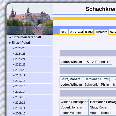
Schachkreis
Turniere
Blog
Vorstand
KMM
Ver
» Einzelmeisterschaft
» Einzel-Pokal
» 2025/26
» 2024/25
» 2023/24
Loder, Wilhelm
-
Stutz, Robert
1-0
» 2022/23
» 2019/20
» 2018/19
Stutz, Robert
Bernloher, Ludwig
1-
» 2017/18
Loder, Wilhelm
Schwertler, Philip
½
» 2015/16
» 2013/14
» 2012/13
Winter, Christopher
Bernloher, Ludwi
» 2011/12
Vögerl, Johann
Stutz, Robert
» 2010/11
Loder, Wilhelm
Vögerl, Ronald
» 2009/10