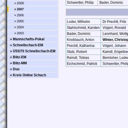
Schwertler, Philip
Bader, Dominic
» 2008
» 2007
» 2006
» 2005
Loder, Wilhelm
Dr Prechtl, Fritz
» 2004
Stahlschmid, Karsten
Vögerl, Ronald
» 2003
Bader, Dominic
Leonhard, Wolf
» Mannschafts-Pokal
Knoblauch, Anton
Winter, Christo
» Schnellschach-EM
Prechtl, Katharina
Vögerl, Johann
» Ü55/70 Schnellschach-EM
Stutz, Robert
Kaindl, Engelber
» Blitz-EM
Reindl, Tobias
Bernloher, Ludw
» Blitz-MM
Eichschmid, Patrick
Schwertler, Phili
» Duo
» Kreis Online Schach